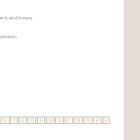
 en la salud humana;
 alimentos.
30
31
32
33
34
35
36
37
38
39
40
41