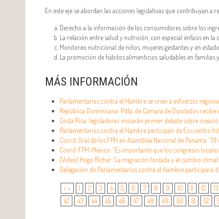
En este eje se abordan las acciones legislativas que contribuyan a 
Derecho a la información de los consumidores sobre los ingr
La relación entre salud y nutrición, con especial énfasis en la 
Monitoreo nutricional de niños, mujeres gestantes y en estado
La promoción de hábitos alimenticios saludables en familias
MÁS INFORMACIÓN
Parlamentarios contra el Hambre se unen a esfuerzos regional
República Dominicana: Pdta. de Cámara de Diputados recibe 
Costa Rica: legisladores iniciarán primer debate sobre creaci
Parlamentarios contra el Hambre participan de Encuentro Int
Coord. Gral de los FPH en Asamblea Nacional de Panamá: “19
Coord. FPH-México: “Es importante que los congresos locales 
[Video] Hugo Richer “La migración forzada y el cambio climát
Delegación de Parlamentarios contra el Hambre participará de
< <
1
2
3
4
5
6
7
8
9
10
11
12
13
42
43
44
45
46
47
48
49
50
51
52