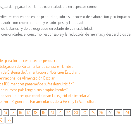
resguardar y garantizar la nutrición saludable en aspectos como:
edientes contenidos en los productos, sobre su proceso de elaboración y su impacto
desnutrición crónica infantil y el sobrepeso y la obesidad;
 de lactancia, y de otros grupos en estado de vulnerabilidad;
 y comunidades, el consumo responsable y la reducción de mermas y desperdicios de
es para fortalecer al sector pesquero
delegación de Parlamentarios contra el Hambre
ón de Sistema de Alimentación y Nutrición Estudiantil
ernacional de Alimentación Escolar
 de 100 menores panameños sufre desnutrición”
de nuestro país tengan sus propios Frentes”
ico son factores que condicionan la seguridad alimentaria”
 “Foro Regional de Parlamentarios de la Pesca y la Acuicultura”
14
15
16
17
18
19
20
21
22
23
24
25
26
27
28
29
53
>>