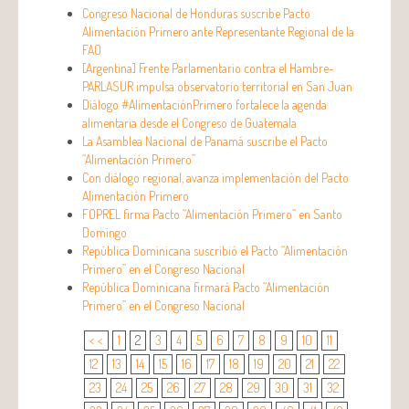
Congreso Nacional de Honduras suscribe Pacto
Alimentación Primero ante Representante Regional de la
FAO
[Argentina] Frente Parlamentario contra el Hambre-
PARLASUR impulsa observatorio territorial en San Juan
Diálogo #AlimentaciónPrimero fortalece la agenda
alimentaria desde el Congreso de Guatemala
La Asamblea Nacional de Panamá suscribe el Pacto
“Alimentación Primero”
Con diálogo regional, avanza implementación del Pacto
Alimentación Primero
FOPREL firma Pacto “Alimentación Primero” en Santo
Domingo
República Dominicana suscribió el Pacto “Alimentación
Primero” en el Congreso Nacional
República Dominicana firmará Pacto “Alimentación
Primero” en el Congreso Nacional
< <
1
2
3
4
5
6
7
8
9
10
11
12
13
14
15
16
17
18
19
20
21
22
23
24
25
26
27
28
29
30
31
32