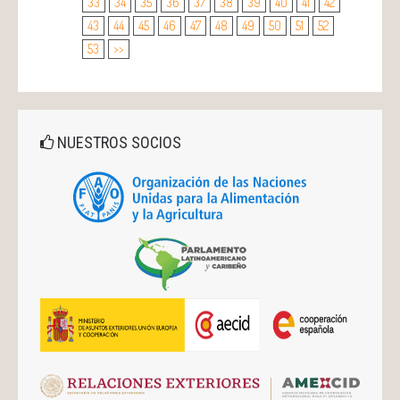
33
34
35
36
37
38
39
40
41
42
43
44
45
46
47
48
49
50
51
52
53
>>
NUESTROS SOCIOS