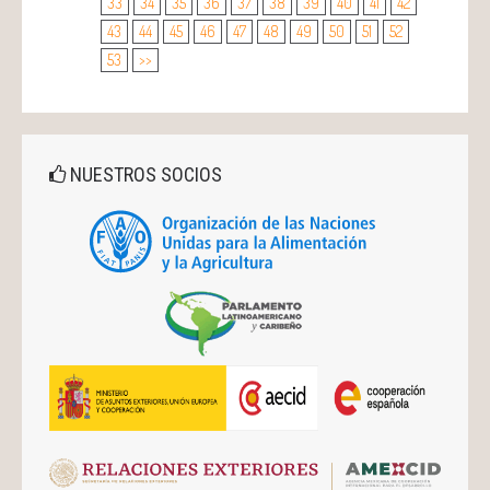
33
34
35
36
37
38
39
40
41
42
43
44
45
46
47
48
49
50
51
52
53
>>
NUESTROS SOCIOS