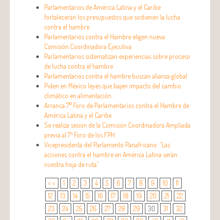
Parlamentarios de América Latina y el Caribe
fortalecerán los presupuestos que sostienen la lucha
contra el hambre
Parlamentarios contra el Hambre eligen nueva
Comisión Coordinadora Ejecutiva
Parlamentarios sistematizan experiencias sobre proceso
de lucha contra el hambre
Parlamentarios contra el hambre buscan alianza global
Piden en México leyes que bajen impacto del cambio
climático en alimentación
Arranca 7° Foro de Parlamentarios contra el Hambre de
América Latina y el Caribe
Se realiza sesión de la Comisión Coordinadora Ampliada
previa al 7º Foro de los FPH
Vicepresidenta del Parlamento Panafricano: “Las
acciones contra el hambre en América Latina serán
nuestra hoja de ruta”
< <
1
2
3
4
5
6
7
8
9
10
11
12
13
14
15
16
17
18
19
20
21
22
23
24
25
26
27
28
29
30
31
32