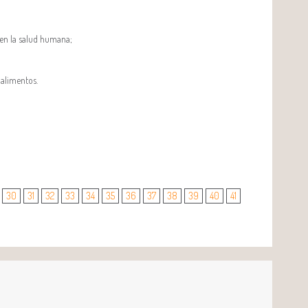
 en la salud humana;
 alimentos.
30
31
32
33
34
35
36
37
38
39
40
41