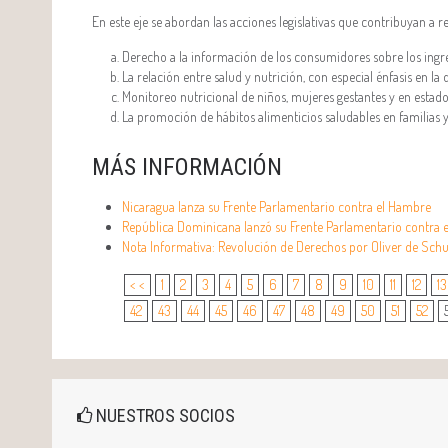
En este eje se abordan las acciones legislativas que contribuyan a 
Derecho a la información de los consumidores sobre los ingr
La relación entre salud y nutrición, con especial énfasis en la 
Monitoreo nutricional de niños, mujeres gestantes y en estado
La promoción de hábitos alimenticios saludables en familias
MÁS INFORMACIÓN
Nicaragua lanza su Frente Parlamentario contra el Hambre
República Dominicana lanzó su Frente Parlamentario contra 
Nota Informativa: Revolución de Derechos por Oliver de Schu
< <
1
2
3
4
5
6
7
8
9
10
11
12
13
42
43
44
45
46
47
48
49
50
51
52
NUESTROS SOCIOS