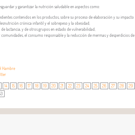
resguardar y garantizar la nutrición saludable en aspectos como:
edientes contenidos en los productos, sobre su proceso de elaboración y su impacto
desnutrición crónica infantil y el sobrepeso y la obesidad;
 de lactancia, y de otros grupos en estado de vulnerabilidad;
 y comunidades, el consumo responsable y la reducción de mermas y desperdicios de
el Hambre
tter
14
15
16
17
18
19
20
21
22
23
24
25
26
27
28
29
53